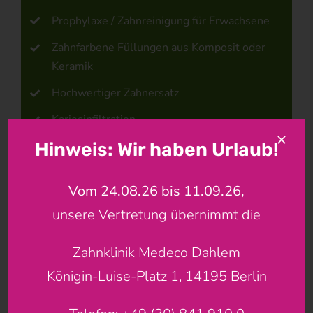
Prophylaxe / Zahnreinigung für Erwachsene
Zahnfarbene Füllungen aus Komposit oder
Keramik
Hochwertiger Zahnersatz
Kariesinfiltration
(Kariesbehandlung „ohne Bohren“ im frühen
Hinweis: Wir haben Urlaub!
Stadium)
zahnfarbene Füllungen aus Komposit und
Vom 24.08.26 bis 11.09.26,
Keramik
unsere Vertretung übernimmt die
Ästhetische Zahnkorrekturen
(z.B. Umformung zum Schließen von Lücken in
Zahnklinik Medeco Dahlem
der Front)
Königin-Luise-Platz 1, 14195 Berlin
Veneers