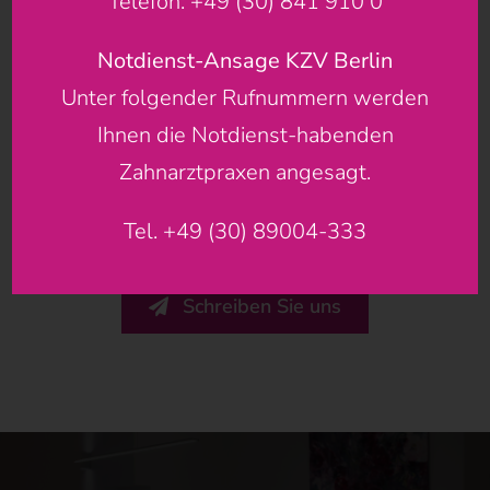
Telefon: +49 (30) 841 910 0
Bleaching / Zahnaufhellung
Sportschutzschienen
Notdienst-Ansage KZV Berlin
Unter folgender Rufnummern werden
u.v.m.
Ihnen die Notdienst-habenden
Zahnarztpraxen angesagt.
Haben Sie noch Fragen?
Tel. +49 (30) 89004-333
Schreiben Sie uns